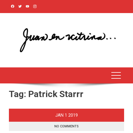
Skip
to
content
Tag:
Patrick Starrr
JAN
1
2019
NO COMMENTS